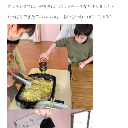
クッキングでは、やきそば、ホットケーキなど作りました～
やっぱりできたてホカホカは、おいしいね～(๑´ސު｀) ŧ‹”ŧ‹”