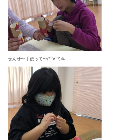
せんせ〜手伝って〜(*ﾟ∀ﾟ*)🙏