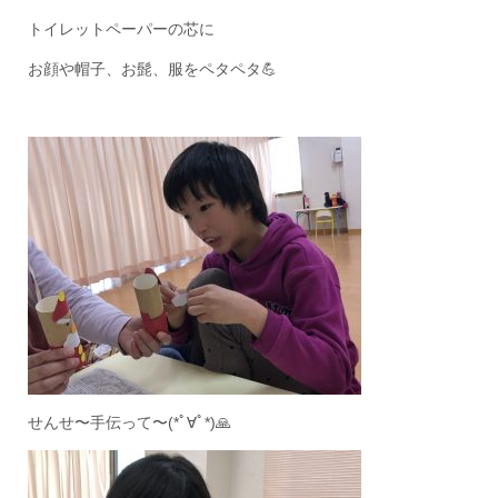
トイレットペーパーの芯に
お顔や帽子、お髭、服をペタペタ💪
せんせ〜手伝って〜(*ﾟ∀ﾟ*)🙏