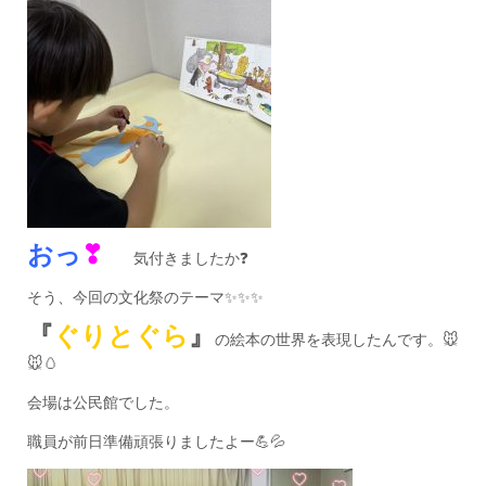
おっ
❣
気付きましたか❓
そう、今回の文化祭のテーマ✨✨✨
『
ぐりとぐら
』
の絵本の世界を表現したんです。🐭
🐭🥚
会場は公民館でした。
職員が前日準備頑張りましたよー💪💦