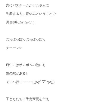
先にバスチームがポムポムに
到着するも、夏休みということで
満員御礼
⚠
(´°̥̥̥̥̥̥̥̥ω°̥̥̥̥̥̥̥̥｀)
ぽっぽっぽっぽっぽっぽっ
チーーン‍
✨
府中にはポムポムの他にも
道の駅がある‼
そこへ行こーーー‍(((o(*ﾟ▽ﾟ*)o)))
子どもたちに予定変更を伝え