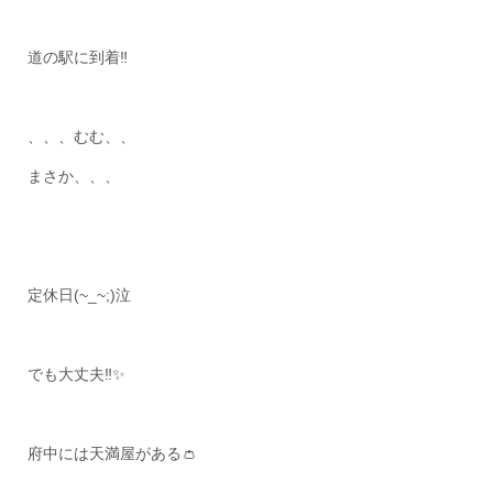
道の駅に到着‼
、、、むむ、、
まさか、、、
定休日(~_~;)泣
でも大丈夫‼✨
府中には天満屋がある‍👛