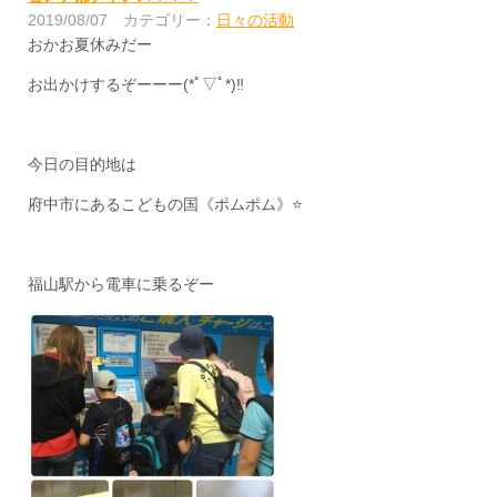
2019/08/07
カテゴリー：
日々の活動
おかお夏休みだー
お出かけするぞーーー(*ﾟ▽ﾟ*)‼
今日の目的地は
府中市にあるこどもの国《ポムポム》⭐
福山駅から電車に乗るぞー