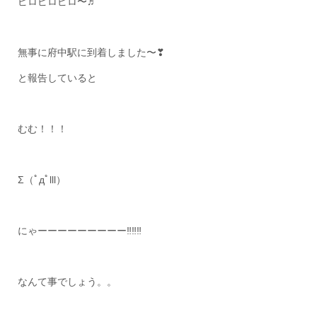
ピロピロピロ〜♬
無事に府中駅に到着しました〜❣
と報告していると
むむ！！！
Σ（ﾟдﾟlll）
にゃーーーーーーーーー‼‼‼
なんて事でしょう。。