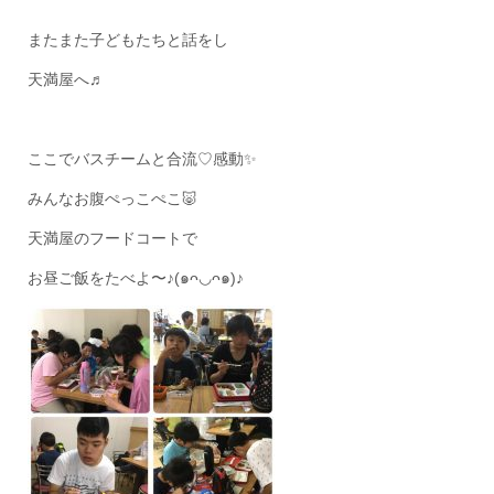
またまた子どもたちと話をし
天満屋へ♬
ここでバスチームと合流♡感動✨
みんなお腹ぺっこぺこ🐷
天満屋のフードコートで
お昼ご飯をたべよ〜♪(๑ᴖ◡ᴖ๑)♪