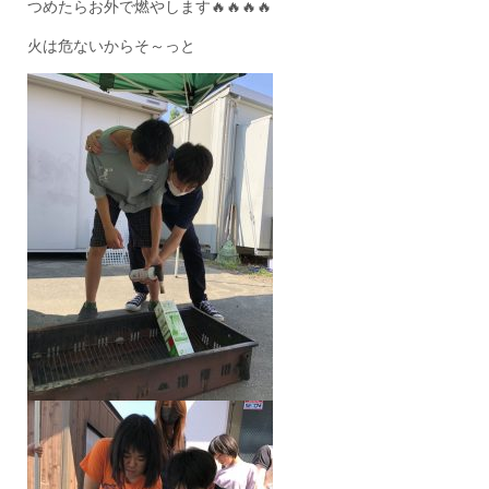
つめたらお外で燃やします🔥🔥🔥🔥
火は危ないからそ～っと