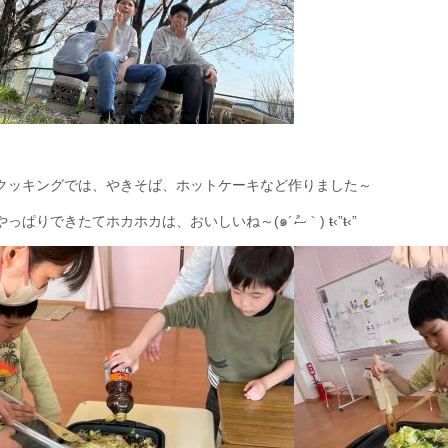
クッキングでは、やきそば、ホットケーキなど作りました～
やっぱりできたてホカホカは、おいしいね～(๑´ސު｀) ŧ‹”ŧ‹”