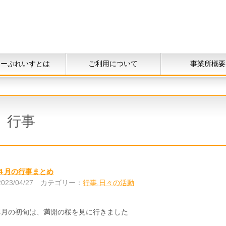
ニーぷれいすとは
ご利用について
事業所概要
行事
４月の行事まとめ
2023/04/27
カテゴリー：
行事
,
日々の活動
4月の初旬は、満開の桜を見に行きました