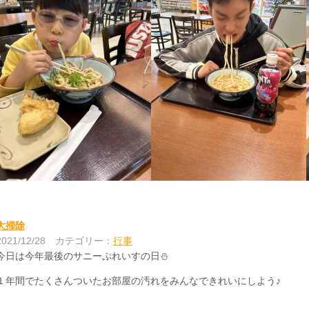
大掃除
2021/12/28
カテゴリー：
行事
今日は今年最後のサニーぷれいすの日⛄
１年間でたくさんついたお部屋の汚れをみんなできれいにしよう♪